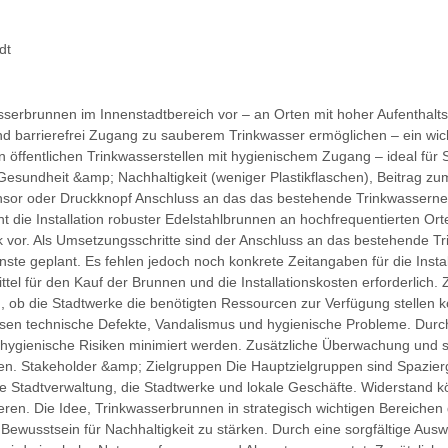
dt
wasserbrunnen im Innenstadtbereich vor – an Orten mit hoher Aufenthalt
nd barrierefrei Zugang zu sauberem Trinkwasser ermöglichen – ein wic
on öffentlichen Trinkwasserstellen mit hygienischem Zugang – ideal f
sundheit &amp; Nachhaltigkeit (weniger Plastikflaschen), Beitrag zum 
sor oder Druckknopf Anschluss an das das bestehende Trinkwassernet
ht die Installation robuster Edelstahlbrunnen an hochfrequentierten 
rk vor. Als Umsetzungsschritte sind der Anschluss an das bestehende T
ste geplant. Es fehlen jedoch noch konkrete Zeitangaben für die Inst
tel für den Kauf der Brunnen und die Installationskosten erforderlich. Z
n, ob die Stadtwerke die benötigten Ressourcen zur Verfügung stellen 
sen technische Defekte, Vandalismus und hygienische Probleme. Durch
ygienische Risiken minimiert werden. Zusätzliche Überwachung und s
. Stakeholder &amp; Zielgruppen Die Hauptzielgruppen sind Spazierg
ie Stadtverwaltung, die Stadtwerke und lokale Geschäfte. Widerstand 
n. Die Idee, Trinkwasserbrunnen in strategisch wichtigen Bereichen der
 Bewusstsein für Nachhaltigkeit zu stärken. Durch eine sorgfältige A