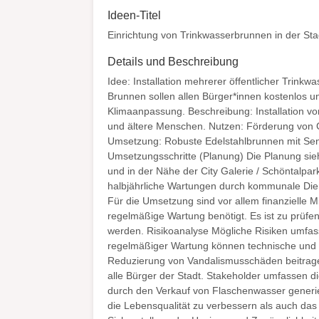
Ideen-Titel
Einrichtung von Trinkwasserbrunnen in der Sta
Details und Beschreibung
Idee: Installation mehrerer öffentlicher Trink
Brunnen sollen allen Bürger*innen kostenlos u
Klimaanpassung. Beschreibung: Installation v
und ältere Menschen. Nutzen: Förderung von Ge
Umsetzung: Robuste Edelstahlbrunnen mit Sen
Umsetzungsschritte (Planung) Die Planung sie
und in der Nähe der City Galerie / Schöntalpa
halbjährliche Wartungen durch kommunale Dien
Für die Umsetzung sind vor allem finanzielle Mit
regelmäßige Wartung benötigt. Es ist zu prüfe
werden. Risikoanalyse Mögliche Risiken umfas
regelmäßiger Wartung können technische und h
Reduzierung von Vandalismusschäden beitragen
alle Bürger der Stadt. Stakeholder umfassen d
durch den Verkauf von Flaschenwasser generiere
die Lebensqualität zu verbessern als auch das