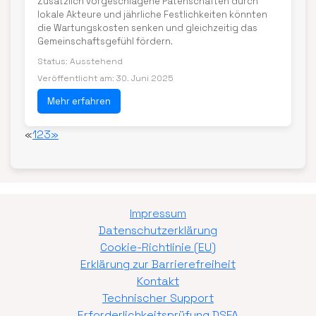
Zusätzlich vorgeschlagene Patenschaften durch
lokale Akteure und jährliche Festlichkeiten könnten
die Wartungskosten senken und gleichzeitig das
Gemeinschaftsgefühl fördern.
Status: Ausstehend
Veröffentlicht am: 30. Juni 2025
Mehr erfahren
«
1
2
3
»
Impressum
Datenschutzerklärung
Cookie-Richtlinie (EU)
Erklärung zur Barrierefreiheit
Kontakt
Technischer Support
Erforderlichkeitsprüfung DSFA